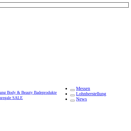
Messen
gung
Body & Beauty
Badeprodukte
Lohnherstellung
fsregale
SALE
News