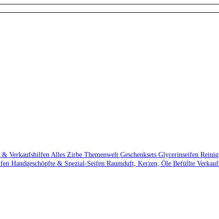
 & Verkaufshilfen
Alles Zirbe
Themenwelt
Geschenksets
Glycerinseifen
Reini
ifen
Handgeschöpfte & Spezial-Seifen
Raumduft, Kerzen, Öle
Befüllte Verkau