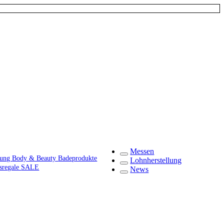
Messen
gung
Body & Beauty
Badeprodukte
Lohnherstellung
fsregale
SALE
News