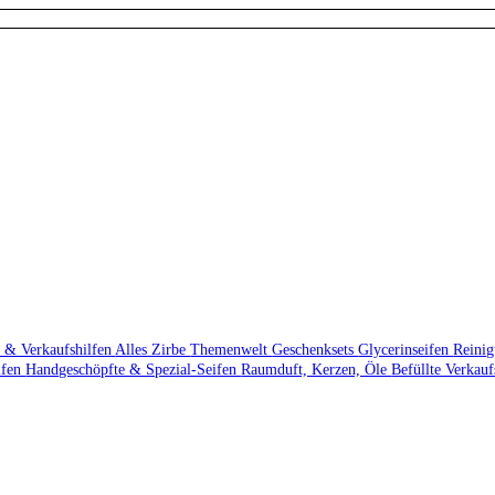
 & Verkaufshilfen
Alles Zirbe
Themenwelt
Geschenksets
Glycerinseifen
Reini
ifen
Handgeschöpfte & Spezial-Seifen
Raumduft, Kerzen, Öle
Befüllte Verkau