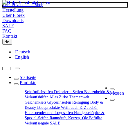
Zum Privatkunden-Shop
Herstellung
Über Florex
Downloads
SALE
FAQ
Kontakt
de
Deutsch
English
Startseite
Produkte
Schafmilchseifen
Dekorierte Seifen
Badezubehör &
Messen
Verkaufshilfen
Alles Zirbe
Themenwelt
Geschenksets
Glycerinseifen
Reinigung
Body &
Beauty
Badeprodukte
Weihrauch & Zubehör
Hotelspender und Logoseifen
Handgeschöpfte &
Spezial-Seifen
Raumduft, Kerzen, Öle
Befüllte
Verkaufsregale
SALE