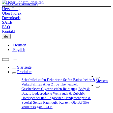
Zum Privatkunden-Shop
Herstellung
Über Florex
Downloads
SALE
FAQ
Kontakt
de
Deutsch
English
Startseite
Produkte
Schafmilchseifen
Dekorierte Seifen
Badezubehör &
Messen
Verkaufshilfen
Alles Zirbe
Themenwelt
Geschenksets
Glycerinseifen
Reinigung
Body &
Beauty
Badeprodukte
Weihrauch & Zubehör
Hotelspender und Logoseifen
Handgeschöpfte &
Spezial-Seifen
Raumduft, Kerzen, Öle
Befüllte
Verkaufsregale
SALE