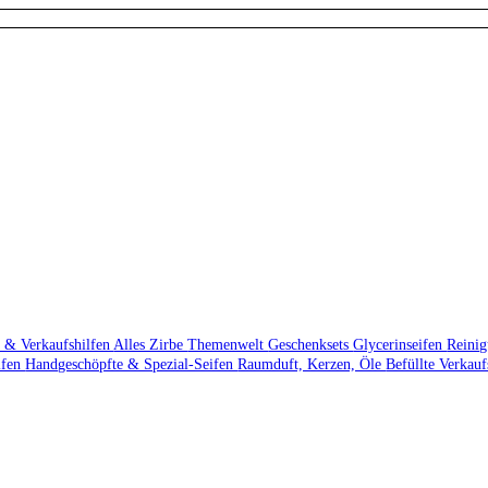
 & Verkaufshilfen
Alles Zirbe
Themenwelt
Geschenksets
Glycerinseifen
Reini
ifen
Handgeschöpfte & Spezial-Seifen
Raumduft, Kerzen, Öle
Befüllte Verkau