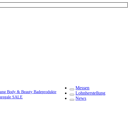
Messen
gung
Body & Beauty
Badeprodukte
Lohnherstellung
fsregale
SALE
News