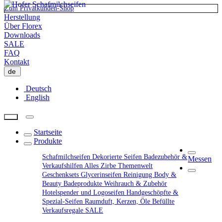
Zum Privatkunden-Shop
Herstellung
Über Florex
Downloads
SALE
FAQ
Kontakt
de
Deutsch
English
Startseite
Produkte
Schafmilchseifen
Dekorierte Seifen
Badezubehör &
Messen
Verkaufshilfen
Alles Zirbe
Themenwelt
Geschenksets
Glycerinseifen
Reinigung
Body &
Beauty
Badeprodukte
Weihrauch & Zubehör
Hotelspender und Logoseifen
Handgeschöpfte &
Spezial-Seifen
Raumduft, Kerzen, Öle
Befüllte
Verkaufsregale
SALE