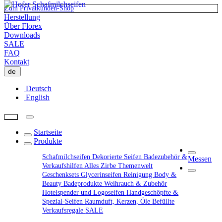
Zum Privatkunden-Shop
Herstellung
Über Florex
Downloads
SALE
FAQ
Kontakt
de
Deutsch
English
Startseite
Produkte
Schafmilchseifen
Dekorierte Seifen
Badezubehör &
Messen
Verkaufshilfen
Alles Zirbe
Themenwelt
Geschenksets
Glycerinseifen
Reinigung
Body &
Beauty
Badeprodukte
Weihrauch & Zubehör
Hotelspender und Logoseifen
Handgeschöpfte &
Spezial-Seifen
Raumduft, Kerzen, Öle
Befüllte
Verkaufsregale
SALE