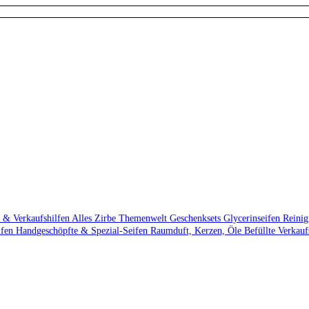
 & Verkaufshilfen
Alles Zirbe
Themenwelt
Geschenksets
Glycerinseifen
Reini
ifen
Handgeschöpfte & Spezial-Seifen
Raumduft, Kerzen, Öle
Befüllte Verkau