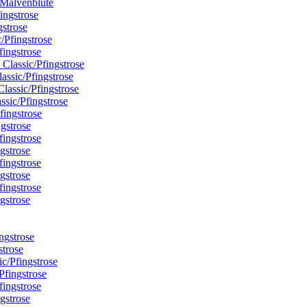
/Malvenblüte
gstrose
fingstrose
assic/Pfingstrose
ssic/Pfingstrose
ngstrose
gstrose
gstrose
gstrose
strose
Pfingstrose
gstrose