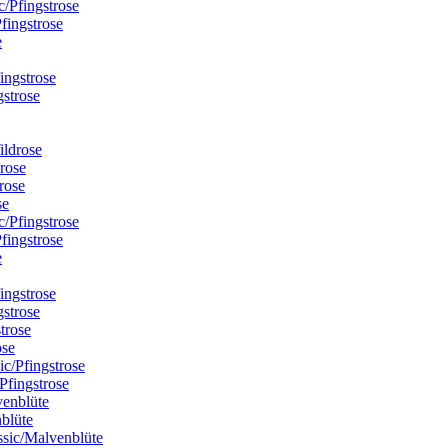
Pfingstrose
gstrose
drose
se
Pfingstrose
gstrose
ose
Pfingstrose
blüte