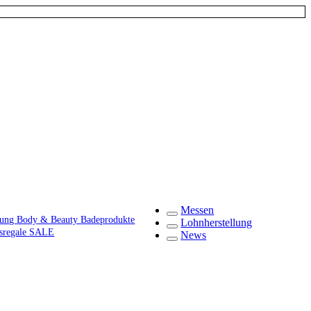
Messen
gung
Body & Beauty
Badeprodukte
Lohnherstellung
fsregale
SALE
News