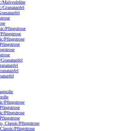
ic/Malvenblüte
Granatapfel
ose
/Pfingstrose
Pfingstrose
strose
ranatapfel
natapfel
nolie
Pfingstrose
Pfingstrose
Classic/Pfingstrose