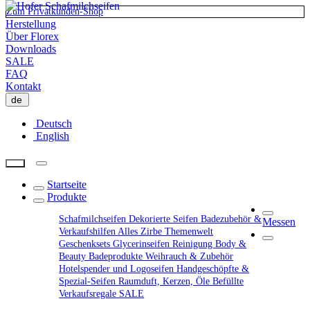
Zum Privatkunden-Shop
Herstellung
Über Florex
Downloads
SALE
FAQ
Kontakt
de
Deutsch
English
Startseite
Produkte
Schafmilchseifen
Dekorierte Seifen
Badezubehör &
Messen
Verkaufshilfen
Alles Zirbe
Themenwelt
Geschenksets
Glycerinseifen
Reinigung
Body &
Beauty
Badeprodukte
Weihrauch & Zubehör
Hotelspender und Logoseifen
Handgeschöpfte &
Spezial-Seifen
Raumduft, Kerzen, Öle
Befüllte
Verkaufsregale
SALE