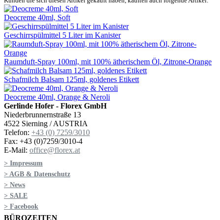
Kunden die sich diesen Artikel gekauft haben, kauften auch folgende Artikel.
Deocreme 40ml, Soft
Geschirrspülmittel 5 Liter im Kanister
Raumduft-Spray 100ml, mit 100% ätherischem Öl, Zitrone-Orange
Schafmilch Balsam 125ml, goldenes Etikett
Deocreme 40ml, Orange & Neroli
Gerlinde Hofer - Florex GmbH
Niederbrunnernstraße 13
4522 Sierning / AUSTRIA
Telefon:
+43 (0) 7259/3010
Fax: +43 (0)7259/3010-4
E-Mail:
office@florex.at
> Impressum
> AGB & Datenschutz
> News
> SALE
> Facebook
BÜROZEITEN