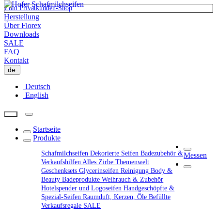
Zum Privatkunden-Shop
Herstellung
Über Florex
Downloads
SALE
FAQ
Kontakt
de
Deutsch
English
Startseite
Produkte
Schafmilchseifen
Dekorierte Seifen
Badezubehör &
Messen
Verkaufshilfen
Alles Zirbe
Themenwelt
Geschenksets
Glycerinseifen
Reinigung
Body &
Beauty
Badeprodukte
Weihrauch & Zubehör
Hotelspender und Logoseifen
Handgeschöpfte &
Spezial-Seifen
Raumduft, Kerzen, Öle
Befüllte
Verkaufsregale
SALE