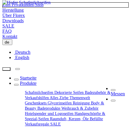
Zum Privatkunden-Shop
Herstellung
Über Florex
Downloads
SALE
FAQ
Kontakt
de
Deutsch
English
Startseite
Produkte
Schafmilchseifen
Dekorierte Seifen
Badezubehör &
Messen
Verkaufshilfen
Alles Zirbe
Themenwelt
Geschenksets
Glycerinseifen
Reinigung
Body &
Beauty
Badeprodukte
Weihrauch & Zubehör
Hotelspender und Logoseifen
Handgeschöpfte &
Spezial-Seifen
Raumduft, Kerzen, Öle
Befüllte
Verkaufsregale
SALE