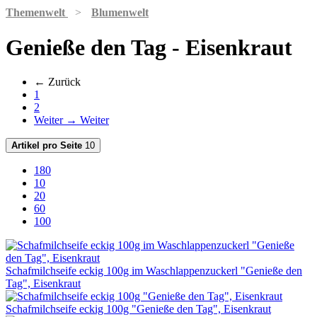
Themenwelt
>
Blumenwelt
Genieße den Tag - Eisenkraut
← Zurück
1
2
Weiter →
Weiter
Artikel pro Seite
10
180
10
20
60
100
Schafmilchseife eckig 100g im Waschlappenzuckerl "Genieße den
Tag", Eisenkraut
Schafmilchseife eckig 100g "Genieße den Tag", Eisenkraut